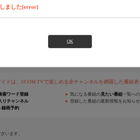
した[error]
OK
組ガイドは、J:COM TVで楽しめる全チャンネルを網羅した番組
検索ワード登録
気になる番組の
見たい番組
一覧への
入りチャンネル
登録した番組の最新情報をお知らせ
ト録画予約
ございます。