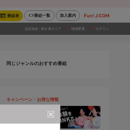
CS番組一覧
加入案内
番組表
地域変更
ログイン
設定地域：
東京 東エリア
同じジャンルのおすすめ番組
キャンペーン・お得な情報