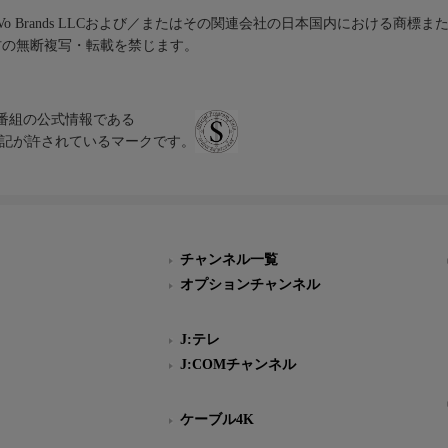
iVo Brands LLCおよび／またはその関連会社の日本国内における商標
材の無断複写・転載を禁じます。
、テレビ番組の公式情報である
スにのみ表記が許されているマークです。
チャンネル一覧
オプションチャンネル
J:テレ
J:COMチャンネル
ケーブル4K