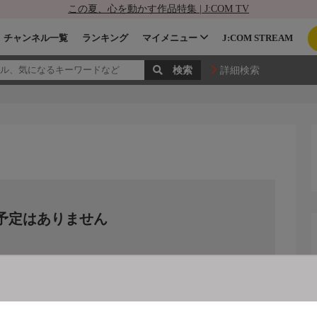
この夏、心を動かす作品特集 | J:COM TV
チャンネル一覧
ランキング
マイメニュー
J:COM STREAM
詳細検索
予定はありません