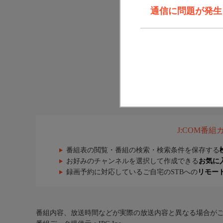
通信に問題が発生しま
J:COM番
番組表の閲覧・番組の検索・検索条件を保存する
お好みのチャンネルを選択して作成できる
お気に
録画予約に対応しているご自宅のSTBへの
リモー
番組内容、放送時間などが実際の放送内容と異なる場合が