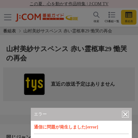
この夏、心を動かす作品特集 | J:COM TV
検索
CS番組一覧
番組表
番組表
山村美紗サスペンス 赤い霊柩車29 慟哭の再会
山村美紗サスペンス 赤い霊柩車29 慟哭
の再会
直近の放送予定はありません
エラー
通信に問題が発生しました[error]
同じジャンルのおすすめ番組