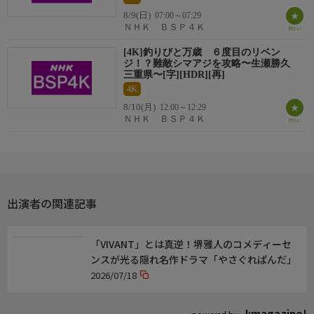
8/9(日)
07:00～07:29
監督・演出
ＮＨＫ ＢＳＰ４Ｋ
[4K]釣りびと万歳 ６度目のリベン
ジ！？難敵シマアジを攻略〜生瀬勝久
音楽
三重県〜[字][HDR][再]
4K
8/10(月)
12:00～12:29
制作
ＮＨＫ ＢＳＰ４Ｋ
（自由記述）
出演者の関連記事
キーワード１
「VIVANT」とは真逆！堺雅人のコメディーセ
キーワード２
ンスが光る隠れ名作ドラマ「やさぐれぱんだ」
2026/07/18
J:magazine!