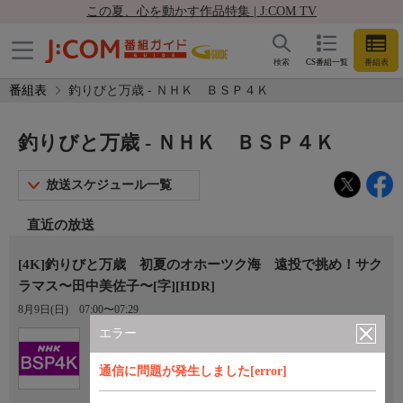
この夏、心を動かす作品特集 | J:COM TV
検索
CS番組一覧
番組表
番組表
釣りびと万歳 - ＮＨＫ ＢＳＰ４Ｋ
釣りびと万歳 - ＮＨＫ ＢＳＰ４Ｋ
放送スケジュール一覧
直近の放送
[4K]釣りびと万歳 初夏のオホーツク海 遠投で挑め！サク
ラマス〜田中美佐子〜[字][HDR]
8月9日(日)
07:00〜07:29
エラー
Ch.101
ＮＨＫ ＢＳＰ４Ｋ
通信に問題が発生しました[error]