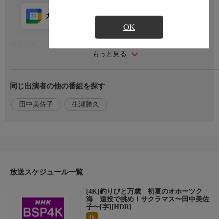
カレンダー登録
アプリ視聴
放送前
OK
おしらせ
もっと見る
番組内容
同じ出演者の他の番組を探す
田中さんは釣り歴３０年のキャリアですが、サクラマスは初めて
のターゲットです。今回狙うオホーツク海のポイントでは砂浜か
田中美佐子
生瀬勝久
ら５０ｍ離れた駆け上がりを回遊しています。釣り上げるにはル
アーの遠投が欠かせませんが、田中さんは大苦戦。遠投のコツを
つかんで目指す１匹に出会うことができるのでしょうか？「食べ
てみよう」では旬のサクラマスをルイベや揚げ物などで賞味！脂
がのりながらもさっぱりとした味わいの魅力も伝えます。
放送スケジュール一覧
出演者
【語り】生瀬勝久，【出演】田中美佐子
[4K]釣りびと万歳 初夏のオホーツク
海 遠投で挑め！サクラマス〜田中美佐
原作・脚本
子〜[字][HDR]
4K