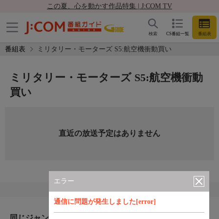
この夏、心を動かす作品特集 | J:COM TV
検索
CS番組一覧
番組表
番組表
ミリタリー・モーターズ S5:航空機衝動買い
ミリタリー・モーターズ S5:航空機衝動
買い
直近の放送予定はありません
エラー
通信に問題が発生しました[error]
同じジャンルのおすすめ番組