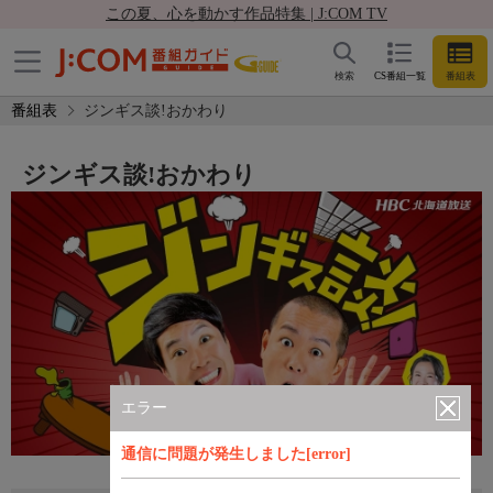
この夏、心を動かす作品特集 | J:COM TV
検索
CS番組一覧
番組表
番組表
ジンギス談!おかわり
ジンギス談!おかわり
エラー
通信に問題が発生しました[error]