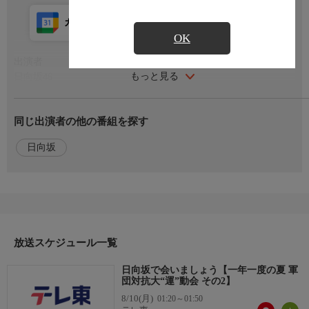
カレンダー登録
アプリ視聴
放送前
OK
出演者
もっと見る
日向坂46
番組概要
同じ出演者の他の番組を探す
日向坂４６のグループの特性「ハッピーオーラ」を武器に、見て
いる人たちを笑顔に変えるハッピー全開のバラエティ番組!
日向坂
様々なことに挑戦し、苦難を乗り越えトップアイドルへと成長し
ていく姿を追いかけます!!
関連情報
【番組公式HP】
https://www.tv-tokyo.co.jp/hinatazaka/
放送スケジュール一覧
お知らせ
日向坂で会いましょう【一年一度の夏 軍
WTTチャンピオンズ横浜2026により放送日時を変更する可能性
団対抗大“運”動会 その2】
があります。
8/10(月)
01:20～01:50