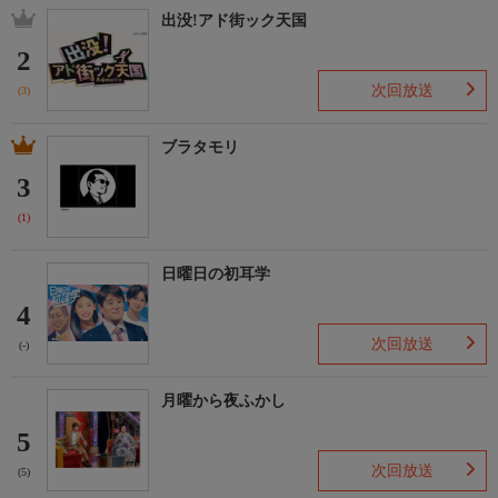
出没!アド街ック天国
2
次回放送
(3)
ブラタモリ
3
(1)
日曜日の初耳学
4
次回放送
(-)
月曜から夜ふかし
5
次回放送
(5)