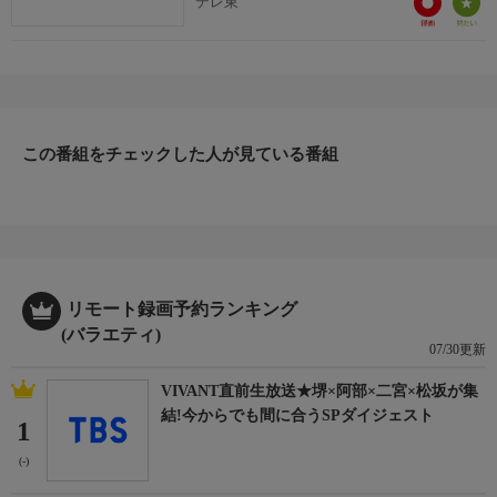
テレ東
この番組をチェックした人が見ている番組
リモート録画予約ランキング
(バラエティ)
07/30更新
VIVANT直前生放送★堺×阿部×二宮×松坂が集
結!今からでも間に合うSPダイジェスト
1
(-)