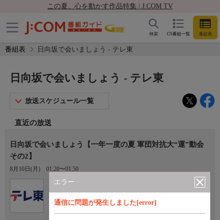
この夏、心を動かす作品特集 | J:COM TV
検索
CS番組一覧
番組表
番組表
日向坂で会いましょう - テレ東
日向坂で会いましょう - テレ東
放送スケジュール一覧
直近の放送
日向坂で会いましょう【一年一度の夏 軍団対抗大“運”動会
その2】
8月10日(月)
01:20〜01:50
エラー
Ch.7
テレ東
通信に問題が発生しました[error]