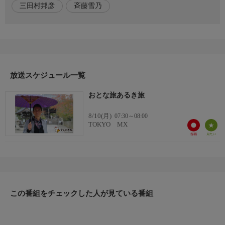
三田村邦彦
斉藤雪乃
・こだわりの酒に出会える老舗酒店
・三田村絶賛！『こんにゃくかくれん棒』とは?
・琵琶湖をイメージした大人気バッグ
・お手頃なのに絶品！近江牛の焼肉
出演者
放送スケジュール一覧
【出演者】
三田村邦彦
おとな旅あるき旅
【ゲスト】
斉藤雪乃
8/10(月)
07:30～08:00
TOKYO MX
この番組をチェックした人が見ている番組