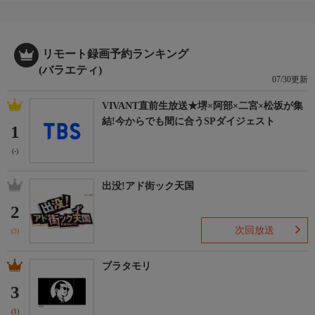
リモート録画予約ランキング
(バラエティ)
07/30更新
VIVANT直前生放送★堺×阿部×二宮×松坂が集
結!今からでも間に合うSPダイジェスト
1
(-)
出没!アド街ック天国
2
次回放送
(3)
ブラタモリ
3
(1)