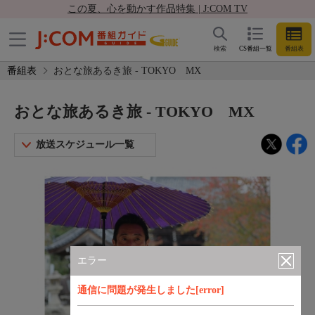
この夏、心を動かす作品特集 | J:COM TV
検索
CS番組一覧
番組表
番組表
おとな旅あるき旅 - TOKYO MX
おとな旅あるき旅 - TOKYO MX
放送スケジュール一覧
エラー
通信に問題が発生しました[error]