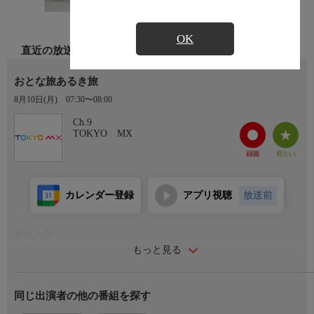
OK
直近の放送
おとな旅あるき旅
8月10日(月)
07:30〜08:00
Ch.9
TOKYO MX
カレンダー登録
アプリ視聴
放送前
番組内容
もっと見る
今回はまだまだ暑さ残る、滋賀県近江八幡で美酒と美味しいもん
を巡ります。
・昭和レトロな食堂の大人気麺!
同じ出演者の他の番組を探す
・穴場のテラスで沖島芋焼酎
・和カフェでうなぎ？関西風ひつまぶし