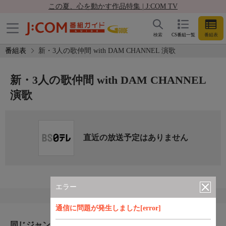
この夏、心を動かす作品特集 | J:COM TV
検索
CS番組一覧
番組表
番組表
新・3人の歌仲間 with DAM CHANNEL 演歌
新・3人の歌仲間 with DAM CHANNEL
演歌
直近の放送予定はありません
エラー
通信に問題が発生しました[error]
同じジャンルのおすすめ番組