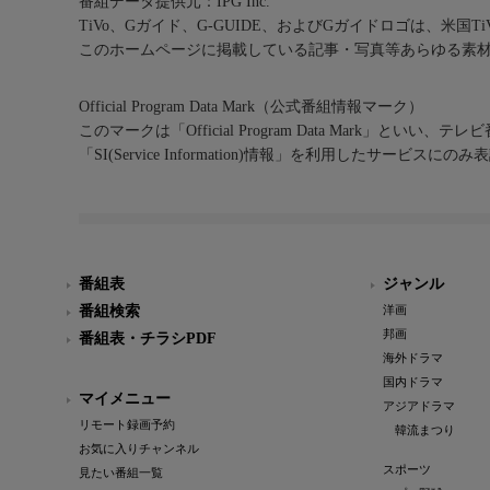
番組データ提供元：IPG Inc.
TiVo、Gガイド、G-GUIDE、およびGガイドロゴは、米国T
このホームページに掲載している記事・写真等あらゆる素
Official Program Data Mark（公式番組情報マーク）
このマークは「Official Program Data Mark」といい
「SI(Service Information)情報」を利用したサービ
番組表
ジャンル
番組検索
洋画
邦画
番組表・チラシPDF
海外ドラマ
国内ドラマ
マイメニュー
アジアドラマ
リモート録画予約
韓流まつり
お気に入りチャンネル
スポーツ
見たい番組一覧