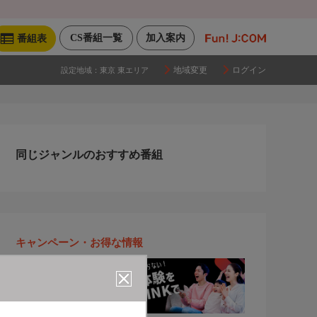
CS番組一覧
加入案内
番組表
地域変更
ログイン
設定地域：
東京 東エリア
同じジャンルのおすすめ番組
キャンペーン・お得な情報