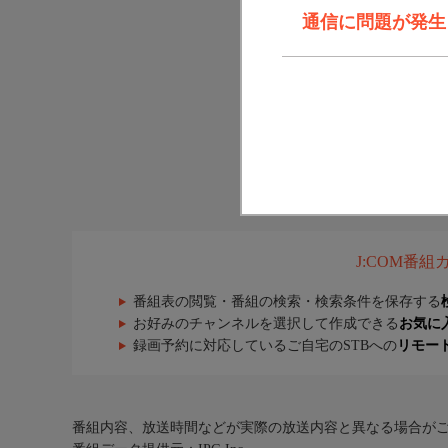
通信に問題が発生しま
J:COM番
番組表の閲覧・番組の検索・検索条件を保存する
お好みのチャンネルを選択して作成できる
お気に
録画予約に対応しているご自宅のSTBへの
リモー
番組内容、放送時間などが実際の放送内容と異なる場合が