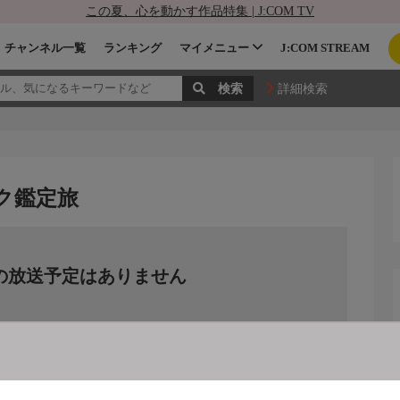
この夏、心を動かす作品特集 | J:COM TV
チャンネル一覧
ランキング
マイメニュー
J:COM STREAM
詳細検索
ク鑑定旅
の放送予定はありません