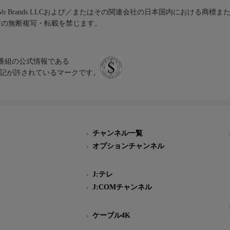
iVo Brands LLCおよび／またはその関連会社の日本国内における商標
材の無断複写・転載を禁じます。
、テレビ番組の公式情報である
スにのみ表記が許されているマークです。
チャンネル一覧
オプションチャンネル
J:テレ
J:COMチャンネル
ケーブル4K