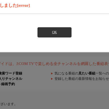
した[error]
OK
組ガイドは、J:COM TVで楽しめる全チャンネルを網羅した番組
検索ワード登録
気になる番組の
見たい番組
一覧への
入りチャンネル
登録した番組の最新情報をお知らせ
ト録画予約
ございます。