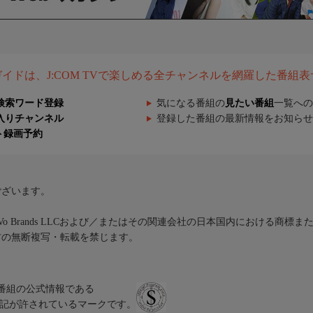
組ガイドは、J:COM TVで楽しめる全チャンネルを網羅した番組
検索ワード登録
気になる番組の
見たい番組
一覧への
入りチャンネル
登録した番組の最新情報をお知らせ
ト録画予約
ございます。
iVo Brands LLCおよび／またはその関連会社の日本国内における商標
材の無断複写・転載を禁じます。
、テレビ番組の公式情報である
スにのみ表記が許されているマークです。