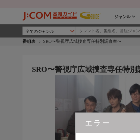
ジャンル
番組表
SRO〜警視庁広域捜査専任特別調査室〜
SRO〜警視庁広域捜査専任特別
エラー