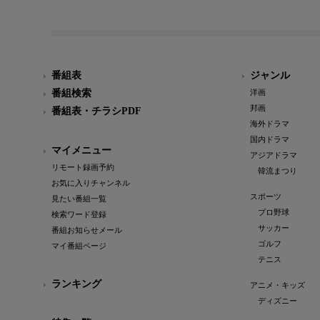
番組表
ジャンル
番組検索
洋画
邦画
番組表・チラシPDF
海外ドラマ
国内ドラマ
マイメニュー
アジアドラマ
リモート録画予約
韓流まつり
お気に入りチャンネル
スポーツ
見たい番組一覧
プロ野球
検索ワード登録
サッカー
番組お知らせメール
ゴルフ
マイ番組ページ
テニス
ランキング
アニメ・キッズ
ディズニー