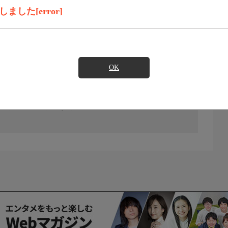
した[error]
OK
の放送予定はありません