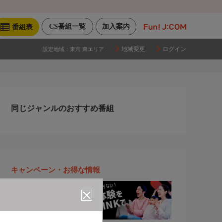
CS番組一覧
加入案内
番組表
地域変更
ログイン
設定地域：
東京 東エリア
同じジャンルのおすすめ番組
キャンペーン・お得な情報