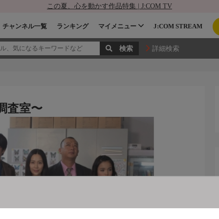
この夏、心を動かす作品特集 | J:COM TV
チャンネル一覧
ランキング
マイメニュー
J:COM STREAM
詳細検索
調査室〜