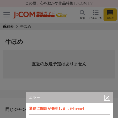
この夏、心を動かす作品特集 | J:COM TV
検索
CS番組一覧
番組表
番組表
牛ほめ
牛ほめ
直近の放送予定はありません
エラー
通信に問題が発生しました[error]
同じジャンルのおすすめ番組