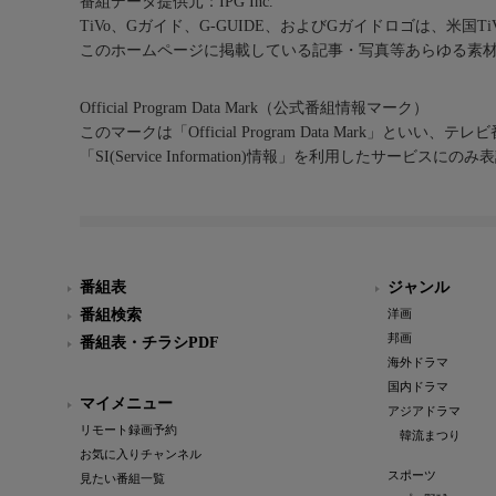
番組データ提供元：IPG Inc.
TiVo、Gガイド、G-GUIDE、およびGガイドロゴは、米国T
このホームページに掲載している記事・写真等あらゆる素
Official Program Data Mark（公式番組情報マーク）
このマークは「Official Program Data Mark」といい
「SI(Service Information)情報」を利用したサービ
番組表
ジャンル
番組検索
洋画
邦画
番組表・チラシPDF
海外ドラマ
国内ドラマ
マイメニュー
アジアドラマ
リモート録画予約
韓流まつり
お気に入りチャンネル
スポーツ
見たい番組一覧