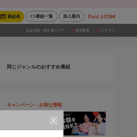
CS番組一覧
加入案内
番組表
地域変更
ログイン
設定地域：
東京 東エリア
同じジャンルのおすすめ番組
キャンペーン・お得な情報