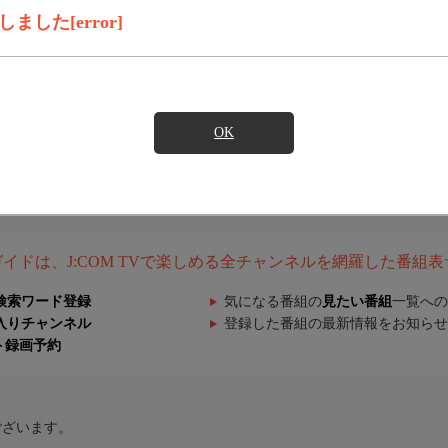
した[error]
OK
組ガイドは、J:COM TVで楽しめる全チャンネルを網羅した番組
検索ワード登録
気になる番組の
見たい番組
一覧への
入りチャンネル
登録した番組の最新情報をお知らせ
ト録画予約
ございます。