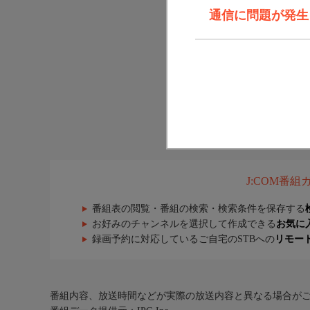
通信に問題が発生しま
J:COM番
番組表の閲覧・番組の検索・検索条件を保存する
お好みのチャンネルを選択して作成できる
お気に
録画予約に対応しているご自宅のSTBへの
リモー
番組内容、放送時間などが実際の放送内容と異なる場合が