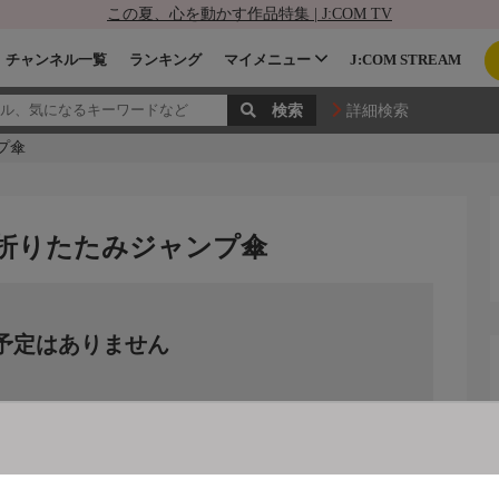
この夏、心を動かす作品特集 | J:COM TV
チャンネル一覧
ランキング
マイメニュー
J:COM STREAM
詳細検索
プ傘
の折りたたみジャンプ傘
予定はありません