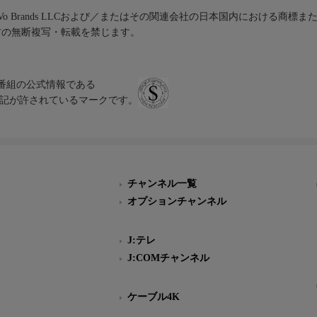
iVo Brands LLCおよび／またはその関連会社の日本国内における商標
材の無断複写・転載を禁じます。
、テレビ番組の公式情報である
スにのみ表記が許されているマークです。
チャンネル一覧
オプションチャンネル
J:テレ
J:COMチャンネル
ケーブル4K