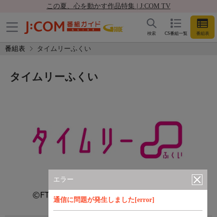
この夏、心を動かす作品特集 | J:COM TV
検索
CS番組一覧
番組表
番組表
タイムリーふくい
タイムリーふくい
エラー
通信に問題が発生しました[error]