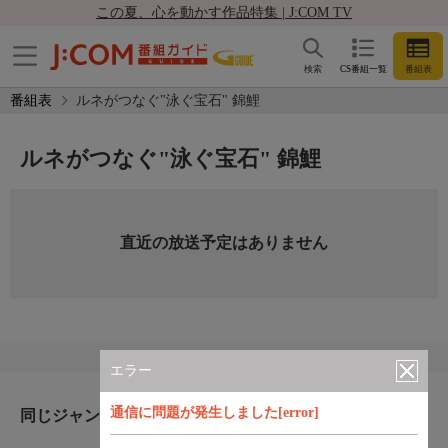
この夏、心を動かす作品特集 | J:COM TV
検索
CS番組一覧
番組表
番組表
ルネがつなぐ"泳ぐ宝石" 錦鯉
ルネがつなぐ"泳ぐ宝石" 錦鯉
直近の放送予定はありません
エラー
通信に問題が発生しました[error]
同じジャンルのおすすめ番組