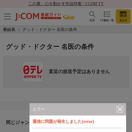
この夏、心を動かす作品特集 | J:COM TV
検索
CS番組一覧
番組表
番組表
グッド・ドクター 名医の条件
グッド・ドクター 名医の条件
直近の放送予定はありません
エラー
通信に問題が発生しました[error]
同じジャンルのおすすめ番組