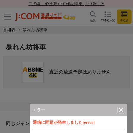
この夏、心を動かす作品特集 | J:COM TV
検索
CS番組一覧
番組表
番組表
暴れん坊将軍
暴れん坊将軍
直近の放送予定はありません
エラー
通信に問題が発生しました[error]
同じジャンルのおすすめ番組