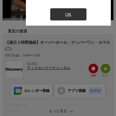
OK
直近の放送
【連日２時間連続】オーバーホール：ナンバーワン・カマロ
(二)
8月7日(金)
14:00〜15:00
Ch.652
ディスカバリーチャンネル
カレンダー登録
アプリ視聴
放送前
番組詳細内容
もっと見る
番組詳細