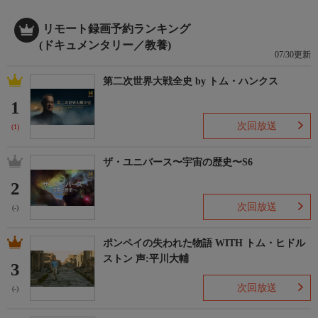
リモート録画予約ランキング
(ドキュメンタリー／教養)
07/30更新
第二次世界大戦全史 by トム・ハンクス
1
次回放送
(1)
ザ・ユニバース〜宇宙の歴史〜S6
2
次回放送
(-)
ポンペイの失われた物語 WITH トム・ヒドル
ストン 声:平川大輔
3
次回放送
(-)