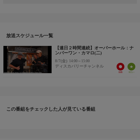
今回サプライズでよみがえらせるのはサンディーとケンの1967年
式の初代シボレー・カマロ。この車はサンディーの父親が購入し
たもの。彼女が高校生の時、恋人のケンが父親からこの車を購入
した。後にサンディーとケンは結婚し、カマロはガレージに眠っ
たままになっていた。ところが父親が亡くなってしまい、思い出
の車をレストアしたくなったのだ。チップは父親との思い出を形
放送スケジュール一覧
にすることができるのか？
【連日２時間連続】オーバーホール：ナ
ンバーワン・カマロ(二)
8/7(金)
14:00～15:00
ディスカバリーチャンネル
この番組をチェックした人が見ている番組