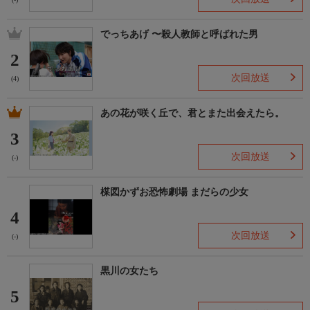
(-)
でっちあげ 〜殺人教師と呼ばれた男
2
次回放送
(4)
あの花が咲く丘で、君とまた出会えたら。
3
次回放送
(-)
楳図かずお恐怖劇場 まだらの少女
4
次回放送
(-)
黒川の女たち
5