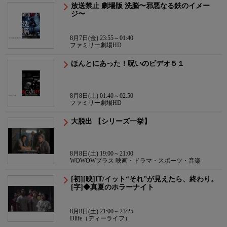
放送禁止 劇場版 洗脳〜邪悪なる鉄のイメー
ジ〜
8月7日(金) 23:55～01:40
ファミリー劇場HD
ほんとにあった！呪いのビデオ５１
8月8日(土) 01:40～02:50
ファミリー劇場HD
大脱出 【シリーズ一挙】
8月8日(土) 19:00～21:00
WOWOWプラス 映画・ドラマ・スポーツ・音楽
[初][映]IT/イット“それ”が見えたら、終わり。
[字]◆真夏のホラーナイト
8月8日(土) 21:00～23:25
Dlife（ディーライフ）