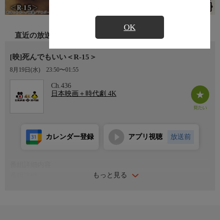
OK
直近の放送
[映]死んでもいい＜R-15＞
8月19日(水)
23:50〜01:55
Ch.436
日本映画＋時代劇 4K
カレンダー登録
アプリ視聴
放送前
番組詳細内容
もっと見る
番組詳細
西村望の『火の蛾』を原作に、後戻りできない男女の三角関係を
追うサスペンス。監督2作目の石井隆が、ちあきなおみ〈黄昏の
ビギン〉を効果的に用い、命を賭す男女の愛を見つめ国内外で賞
賛された。