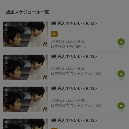
番組詳細
気ままな旅の途中で山梨県大月に赴いた信（永瀬正敏）は人妻の
放送スケジュール一覧
名美（大竹しのぶ）に一目惚れし、愛情深い夫・土屋（室田日出
[映]死んでもいい＜R-15＞
男）が営む不動産屋で働き始めるが、名美を犯した信の身勝手だ
が一途な愛が成就したことで、夫婦と青年の愛憎は思いがけぬ方
4K
向に転じる。
8/19(水)
23:50～01:55
日本映画＋時代劇 4K
[映]死んでもいい＜R-15＞
8/19(水)
23:50～01:55
日本映画専門チャンネル HD
[映]死んでもいい＜R-15＞
8/30(日)
01:55～04:00
日本映画専門チャンネル HD
[映]死んでもいい＜R-15＞