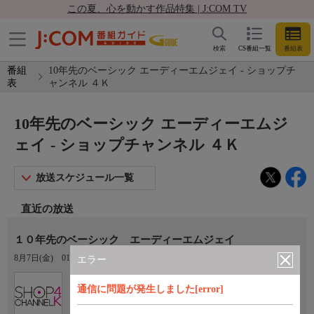
この夏、心を動かす作品特集 | J:COM TV
検索
CS番組一覧
番組表
番組
10年先のベーシック エーディーエムジェイ - ショップチ
表
ャンネル ４Ｋ
10年先のベーシック エーディーエムジ
ェイ - ショップチャンネル ４Ｋ
放送スケジュール一覧
直近の放送
１０年先のベーシック エーディーエムジェイ
8月7日(金)
01:00〜02:00
エラー
Ch.430
通信に問題が発生しました[error]
ショップチャンネル ４Ｋ