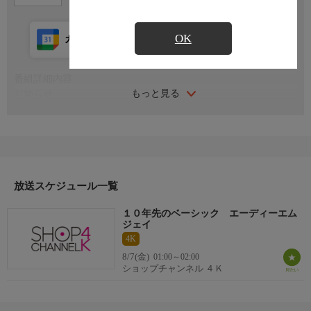
OK
カレンダー登録
アプリ視聴
放送前
番組詳細内容
もっと見る
お知らせ
真夏の身軽旅スタイル ファッション雑貨デイ／真夏だって、気
負わず快適装い。デイリーにも軽やかに寄り添う、旅スタイルを
ご提案。
お知らせ
日本初のショッピング専門チャンネルとして1996年にスタート。
ファッション、ビューティー、ホームグッズ、グルメなど、バイ
放送スケジュール一覧
ヤーが厳選した商品を24時間ご紹介。世界中の逸品に出会う喜び
１０年先のベーシック エーディーエム
を生放送ならではの臨場感と一緒にお楽しみください。
ジェイ
4K
＊ライブ放送につき、番組および商品内容に変更が生じる場合も
8/7(金)
01:00～02:00
ございます。
ショップチャンネル ４Ｋ
ＨＰ：https://www.shopch.jp