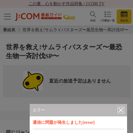
この夏、心を動かす作品特集 | J:COM TV
検索
CS番組一覧
番組表
番組表
世界を救え!サムライバスターズ〜最恐生物一斉討伐SP〜
世界を救え!サムライバスターズ〜最恐
生物一斉討伐SP〜
直近の放送予定はありません
エラー
通信に問題が発生しました[error]
同じジャンルのおすすめ番組