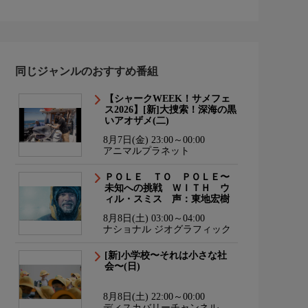
同じジャンルのおすすめ番組
【シャークWEEK！サメフェ
ス2026】[新]大捜索！深海の黒
いアオザメ(二)
8月7日(金) 23:00～00:00
アニマルプラネット
ＰＯＬＥ ＴＯ ＰＯＬＥ〜
未知への挑戦 ＷＩＴＨ ウ
ィル・スミス 声：東地宏樹
8月8日(土) 03:00～04:00
ナショナル ジオグラフィック
[新]小学校〜それは小さな社
会〜(日)
8月8日(土) 22:00～00:00
ディスカバリーチャンネル