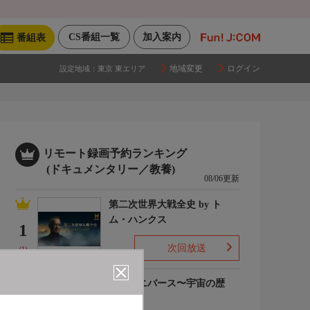
CS番組一覧
加入案内
番組表
地域変更
ログイン
設定地域：
東京 東エリア
リモート録画予約ランキング
(ドキュメンタリー／教養)
08/06更新
第二次世界大戦全史 by ト
ム・ハンクス
1
次回放送
(1)
ザ・ユニバース〜宇宙の歴
史〜S6
2