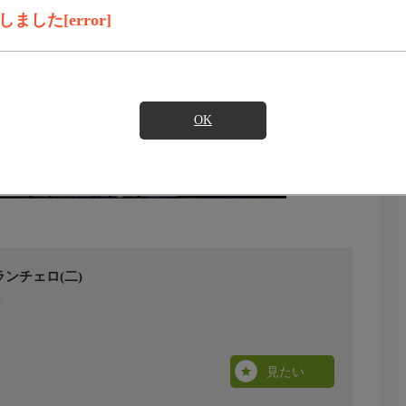
した[error]
OK
ンチェロ(二)
見たい