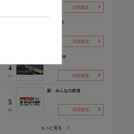
次回放送
(2)
ザ・森男
3
次回放送
(-)
バトル360
4
次回放送
(-)
新・みんなの鉄道
5
次回放送
(4)
もっと見る