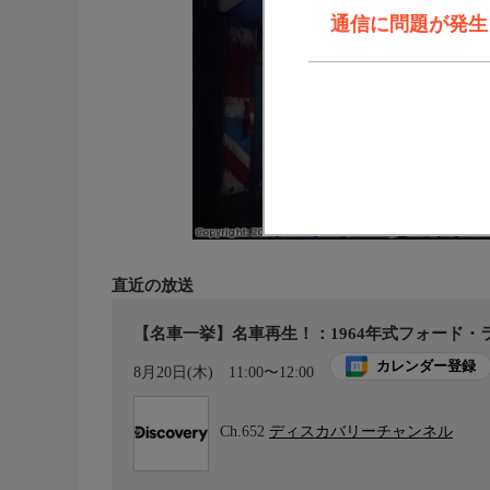
通信に問題が発生しま
直近の放送
【名車一挙】名車再生！：1964年式フォード・ラ
カレンダー登録
8月20日(木)
11:00〜12:00
Ch.652
ディスカバリーチャンネル