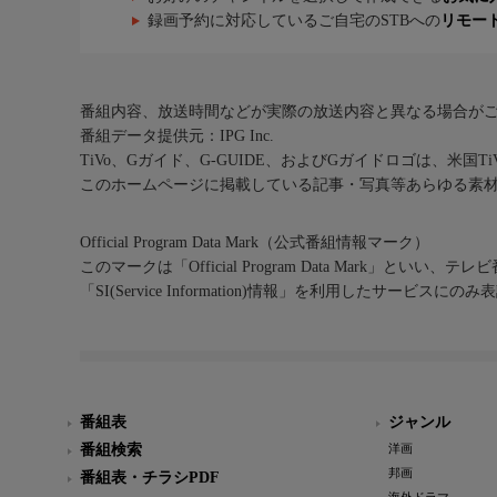
録画予約に対応しているご自宅のSTBへの
リモー
番組内容、放送時間などが実際の放送内容と異なる場合が
番組データ提供元：IPG Inc.
TiVo、Gガイド、G-GUIDE、およびGガイドロゴは、米国T
このホームページに掲載している記事・写真等あらゆる素
Official Program Data Mark（公式番組情報マーク）
このマークは「Official Program Data Mark」といい
「SI(Service Information)情報」を利用したサービ
番組表
ジャンル
番組検索
洋画
邦画
番組表・チラシPDF