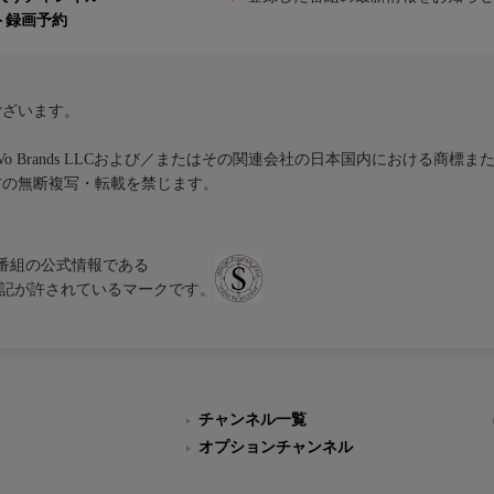
ト録画予約
ございます。
iVo Brands LLCおよび／またはその関連会社の日本国内における商標
材の無断複写・転載を禁じます。
、テレビ番組の公式情報である
スにのみ表記が許されているマークです。
チャンネル一覧
オプションチャンネル