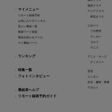
海外ドラマ
国内ドラマ
マイメニュー
アジアドラマ
リモート録画予約
韓流まつり
お気に入りチャンネル
スポーツ
見たい番組一覧
プロ野球
検索ワード登録
サッカー
番組お知らせメール
ゴルフ
マイ番組ページ
テニス
ランキング
アニメ・キッズ
ディズニー
特集一覧
音楽
フォトインタビュー
エンタメ
生活・趣味・教養
アダルト
番組表ヘルプ
リモート録画予約ガイド