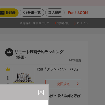
CS番組一覧
加入案内
番組表
地域変更
ログイン
設定地域：
東京 東エリア
リモート録画予約ランキング
(映画)
08/06更新
映画『グランメゾン・パリ』
1
次回放送
(-)
でっちあげ 〜殺人教師と呼ば
れた男
2