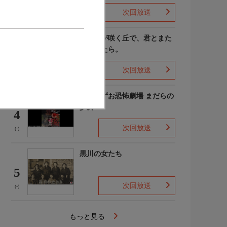
次回放送
(4)
あの花が咲く丘で、君とまた
出会えたら。
3
次回放送
(-)
楳図かずお恐怖劇場 まだらの
少女
4
次回放送
(-)
黒川の女たち
5
次回放送
(-)
もっと見る