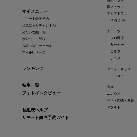
海外ドラマ
国内ドラマ
マイメニュー
アジアドラマ
リモート録画予約
韓流まつり
お気に入りチャンネル
スポーツ
見たい番組一覧
プロ野球
検索ワード登録
サッカー
番組お知らせメール
ゴルフ
マイ番組ページ
テニス
ランキング
アニメ・キッズ
ディズニー
特集一覧
音楽
フォトインタビュー
エンタメ
生活・趣味・教養
アダルト
番組表ヘルプ
リモート録画予約ガイド