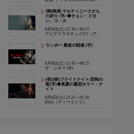
[韓]映画 マルティニークから
の祈り<字>◆チョン・ドヨ
ン、コ・ス
8月8日(土) 22:30～00:55
アジアドラマチックTV（アジ
ドラ）
ランボー 最後の戦場 [字]
8月8日(土) 22:45～00:25
ザ・シネマ HD
[初][映]フライトナイト/恐怖の
夜[字]◆真夏の最恐ホラー・ナ
イト
8月8日(土) 23:25～01:20
Dlife（ディーライフ）