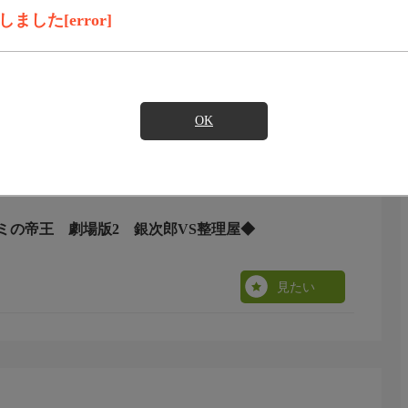
した[error]
見たい
OK
ミの帝王 劇場版2 銀次郎VS整理屋◆
見たい