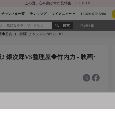
この夏、心を動かす作品特集 | J:COM TV
チャンネル一覧
ランキング
マイメニュー
J:COM STREAM
詳細検索
◆竹内力 - 映画･チャンネルNECO-HD
 銀次郎VS整理屋◆竹内力 - 映画･
S整理屋◆竹内力