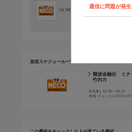
通信に問題が発生しま
Ch.500
映画･チャンネルNECO-HD
放送スケジュール一覧
難波金融伝 ミナ
竹内力
9/3(木)
16:50～18:25
映画･チャンネルNECO-HD
この番組をチェックした人が見ている番組