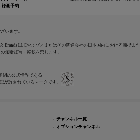
ト録画予約
ございます。
iVo Brands LLCおよび／またはその関連会社の日本国内における商標
材の無断複写・転載を禁じます。
、テレビ番組の公式情報である
スにのみ表記が許されているマークです。
チャンネル一覧
オプションチャンネル