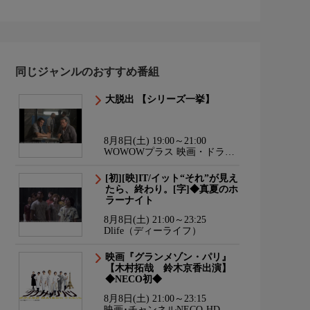
同じジャンルのおすすめ番組
大脱出 【シリーズ一挙】
8月8日(土) 19:00～21:00
WOWOWプラス 映画・ドラ
マ・スポーツ・音楽
[初][映]IT/イット“それ”が見え
たら、終わり。[字]◆真夏のホ
ラーナイト
8月8日(土) 21:00～23:25
Dlife（ディーライフ）
映画『グランメゾン・パリ』
【木村拓哉 鈴木京香出演】
◆NECO初◆
8月8日(土) 21:00～23:15
映画･チャンネルNECO-HD