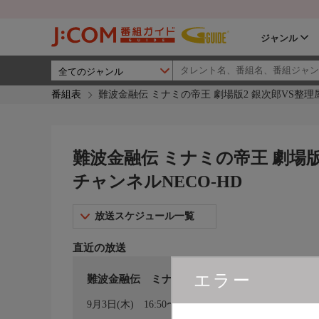
ジャンル
番組表
難波金融伝 ミナミの帝王 劇場版2 銀次郎VS整理屋
難波金融伝 ミナミの帝王 劇場版2
チャンネルNECO-HD
放送スケジュール一覧
直近の放送
エラー
難波金融伝 ミナミの帝王 劇場版2 銀次郎V
カレンダー登録
9月3日(木)
16:50〜18:25