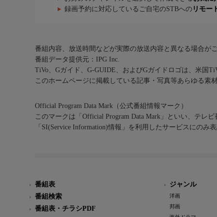
録画予約に対応しているご自宅のSTBへの
リモー
番組内容、放送時間などが実際の放送内容と異なる場合が
番組データ提供元：IPG Inc.
TiVo、Gガイド、G-GUIDE、およびGガイドロゴは、米国T
このホームページに掲載している記事・写真等あらゆる素
Official Program Data Mark（公式番組情報マーク）
このマークは「Official Program Data Mark」といい
「SI(Service Information)情報」を利用したサービ
番組表
ジャンル
番組検索
洋画
邦画
番組表・チラシPDF