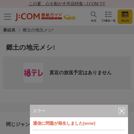
この夏、心を動かす作品特集 | J:COM TV
検索
CS番組一覧
番組表
番組表
郷土の地元メシ!
郷土の地元メシ!
直近の放送予定はありません
エラー
通信に問題が発生しました[error]
同じジャンルのおすすめ番組