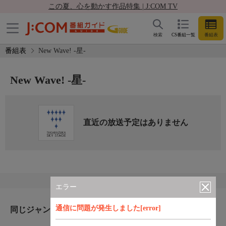
この夏、心を動かす作品特集 | J:COM TV
検索
CS番組一覧
番組表
番組表
New Wave! -星-
New Wave! -星-
直近の放送予定はありません
エラー
通信に問題が発生しました[error]
同じジャンルのおすすめ番組