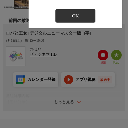
OK
前回の放送
ロバと王女 [デジタルニューマスター版] [字]
8月1日(土)
08:15〜10:00
Ch.452
ザ・シネマ HD
カレンダー登録
アプリ視聴
放送中
番組詳細内容
もっと見る
【番組詳細】
「シェルブールの雨傘」「ロシュフォールの恋人たち」のジャッ
ク・ドゥミ監督が、カトリーヌ・ドヌーブ主演で童話を実写映画
化したファンタジー・ミュージカル映画。音楽はもちろんミシェ
ル・ルグラン。(1970年・フランス・89分・カラー)