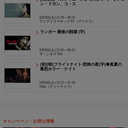
ン・ドヨン、コ・ス
8月8日(土) 22:30～00:55
アジアドラマチックTV（アジドラ）
ランボー 最後の戦場 [字]
8月8日(土) 22:45～00:25
ザ・シネマ HD
[初][映]フライトナイト/恐怖の夜[字]◆真夏の
最恐ホラー・ナイト
8月8日(土) 23:25～01:20
Dlife（ディーライフ）
キャンペーン・お得な情報