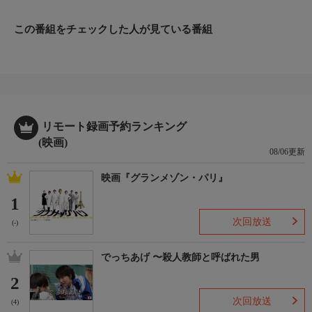
【監督】ジャック・ドゥミ
【出演】カトリーヌ・ドヌーヴ、ジャック・ペラン、ジャン・マ
この番組をチェックした人が見ている番組
レー、デルフィーヌ・セイリグほか
リモート録画予約ランキング
(映画)
08/06更新
映画『グランメゾン・パリ』
1
次回放送
(-)
でっちあげ 〜殺人教師と呼ばれた男
2
次回放送
(4)