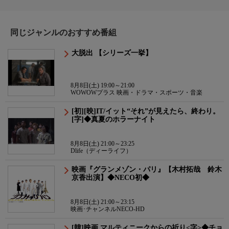
同じジャンルのおすすめ番組
大脱出 【シリーズ一挙】
8月8日(土) 19:00～21:00
WOWOWプラス 映画・ドラマ・スポーツ・音楽
[初][映]IT/イット“それ”が見えたら、終わり。
[字]◆真夏のホラーナイト
8月8日(土) 21:00～23:25
Dlife（ディーライフ）
映画『グランメゾン・パリ』【木村拓哉 鈴木
京香出演】◆NECO初◆
8月8日(土) 21:00～23:15
映画･チャンネルNECO-HD
[韓]映画 マルティニークからの祈り<字>◆チョ