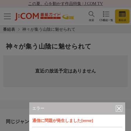
この夏、心を動かす作品特集 | J:COM TV
検索
CS番組一覧
番組表
番組表
神々が集う山陰に魅せられて
神々が集う山陰に魅せられて
直近の放送予定はありません
エラー
通信に問題が発生しました[error]
同じジャンルのおすすめ番組