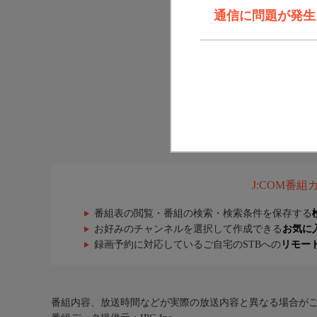
通信に問題が発生しま
J:COM番
番組表の閲覧・番組の検索・検索条件を保存する
お好みのチャンネルを選択して作成できる
お気に
録画予約に対応しているご自宅のSTBへの
リモー
番組内容、放送時間などが実際の放送内容と異なる場合が