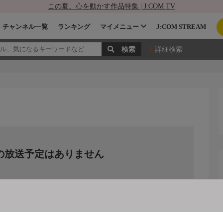
この夏、心を動かす作品特集 | J:COM TV
チャンネル一覧
ランキング
マイメニュー
J:COM STREAM
詳細検索
の放送予定はありません