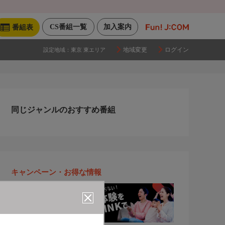
CS番組一覧
加入案内
番組表
地域変更
ログイン
設定地域：
東京 東エリア
同じジャンルのおすすめ番組
キャンペーン・お得な情報