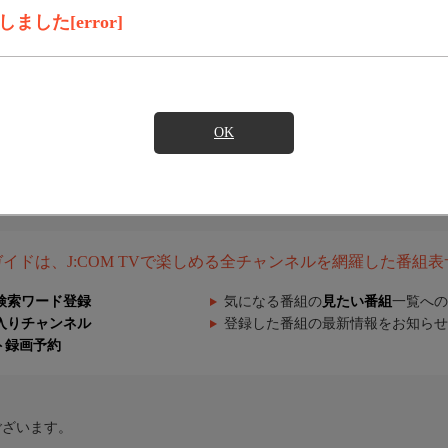
した[error]
OK
組ガイドは、J:COM TVで楽しめる全チャンネルを網羅した番組
検索ワード登録
気になる番組の
見たい番組
一覧への
入りチャンネル
登録した番組の最新情報をお知らせ
ト録画予約
ございます。