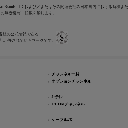
iVo Brands LLCおよび／またはその関連会社の日本国内における商標
材の無断複写・転載を禁じます。
、テレビ番組の公式情報である
スにのみ表記が許されているマークです。
チャンネル一覧
オプションチャンネル
J:テレ
J:COMチャンネル
ケーブル4K