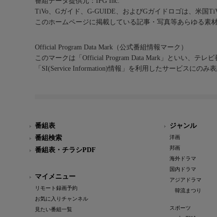
番組データ提供元：IPG Inc.
TiVo、Gガイド、G-GUIDE、およびGガイドロゴは、米国T
このホームページに掲載している記事・写真等あらゆる素
Official Program Data Mark（公式番組情報マーク）
このマークは「Official Program Data Mark」といい
「SI(Service Information)情報」を利用したサービ
番組表
ジャンル
番組検索
洋画
邦画
番組表・チラシPDF
海外ドラマ
国内ドラマ
マイメニュー
アジアドラマ
リモート録画予約
韓流まつり
お気に入りチャンネル
スポーツ
見たい番組一覧