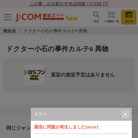
この夏、心を動かす作品特集 | J:COM TV
検索
CS番組一覧
番組表
番組表
ドクター小石の事件カルテ6 異物
ドクター小石の事件カルテ6 異物
直近の放送予定はありません
エラー
通信に問題が発生しました[error]
同じジャンルのおすすめ番組