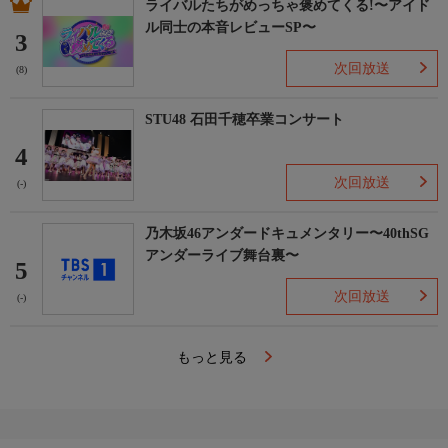
ライバルたちがめっちゃ褒めてくる!〜アイド
ル同士の本音レビューSP〜
3
次回放送
(8)
STU48 石田千穂卒業コンサート
4
次回放送
(-)
乃木坂46アンダードキュメンタリー〜40thSG
アンダーライブ舞台裏〜
5
次回放送
(-)
もっと見る