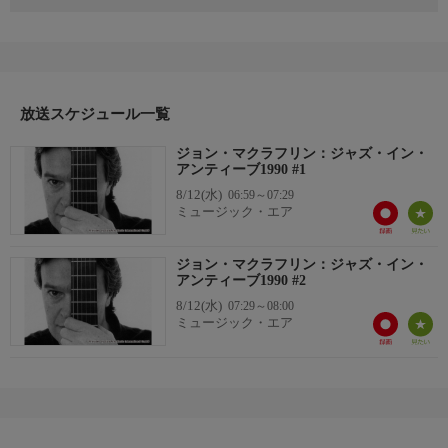
マイルス・デイヴィス、カルロス・サンタナ、ジェフ・ベック、
チック・コリア等との共演、マハヴィシュヌ・オーケストラ、ス
ーパー・ギター・トリオ等での活動で知られるカリスマ・ギタリ
スト、ジョン・マクラフリンが1990年に出演したアンティーブ・
ジャズ・フェスティバルでのライヴ。パーカッション奏者のトリ
ロク・グルトゥ、ベース奏者のカイ・エクハルト共演。
放送スケジュール一覧
ジョン・マクラフリン：ジャズ・イン・
番組内容（続）
アンティーブ1990 #1
《曲目》「Blue in Green」 「Belo Horizonte」 「Are You the
8/12(水)
06:59～07:29
One?」
ミュージック・エア
ジョン・マクラフリン：ジャズ・イン・
アンティーブ1990 #2
8/12(水)
07:29～08:00
ミュージック・エア