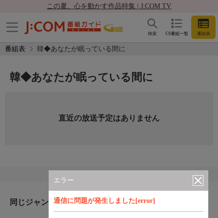
この夏、心を動かす作品特集 | J:COM TV
検索
CS番組一覧
番組表
番組表
韓◆あなたが眠っている間に
韓◆あなたが眠っている間に
直近の放送予定はありません
エラー
通信に問題が発生しました[error]
同じジャンルのおすすめ番組