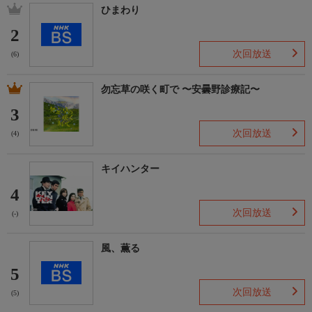
ひまわり
2
次回放送
(6)
勿忘草の咲く町で 〜安曇野診療記〜
3
次回放送
(4)
キイハンター
4
次回放送
(-)
風、薫る
5
次回放送
(5)