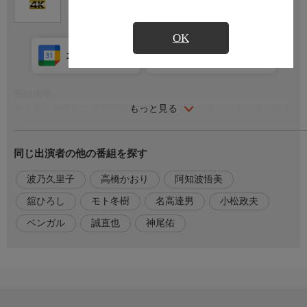
OK
カレンダー登録
アプリ視聴
放送中
番組内容
もっと見る
ある日、神楽坂の老舗和菓子屋『朧月堂』の商品に犬の毛が混入
する騒動が起きる。さらに翌日、店の飼い犬が誘拐され、身代金
を要求される事件が発生。事件の背景には、以前から店に嫌がら
同じ出演者の他の番組を探す
せをする同業者『青木屋』の存在が浮上するが…。
そんな中、覚醒剤の売人・小室が刺殺される。小室は『朧月堂』
波乃久里子
高橋かおり
阿知波悟美
の元従業員であることが判明して…。
舘ひろし
モト冬樹
名高達男
小松政夫
出演者
ベンガル
誠直也
神尾佑
舘ひろし
モト冬樹
波乃久里子
名高達男
高橋かおり
小松政夫