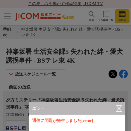
この夏、心を動かす作品特集 | J:COM TV
検索
CS番組一覧
番組表
番組
神楽坂署 生活安全課5 失われた絆・愛犬誘拐事件 - BSテ
表
レ東 4K
神楽坂署 生活安全課5 失われた絆・愛犬
誘拐事件 - BSテレ東 4K
放送スケジュール一覧
前回の放送
夕方ミステリー『神楽坂署生活安全課５失われた絆・愛犬誘
拐事件』[字]
エラー
7月31日(金)
15:54〜17:56
通信に問題が発生しました[error]
Ch.171
BSテレ東 4K