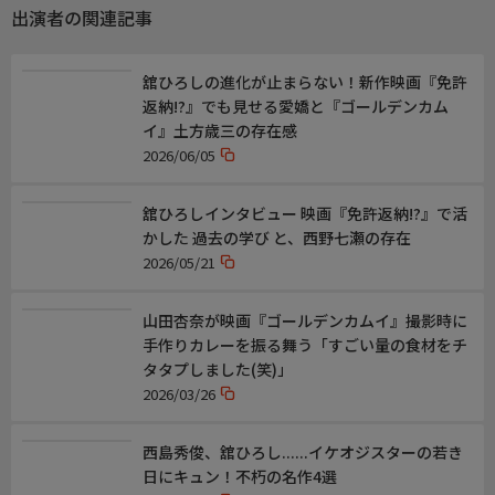
出演者の関連記事
誠直也
阿知波悟美
ベンガル
舘ひろしの進化が止まらない！新作映画『免許
神尾佑
返納!?』でも見せる愛嬌と『ゴールデンカム
イ』土方歳三の存在感
映像について
2026/06/05
この番組は、ＢＳテレ東（２Ｋ）放送番組を４Ｋにアップコンバ
ートして放送しています。
舘ひろしインタビュー 映画『免許返納!?』で活
かした 過去の学び と、西野七瀬の存在
2026/05/21
山田杏奈が映画『ゴールデンカムイ』撮影時に
手作りカレーを振る舞う「すごい量の食材をチ
タタプしました(笑)」
2026/03/26
西島秀俊、舘ひろし......イケオジスターの若き
日にキュン！不朽の名作4選