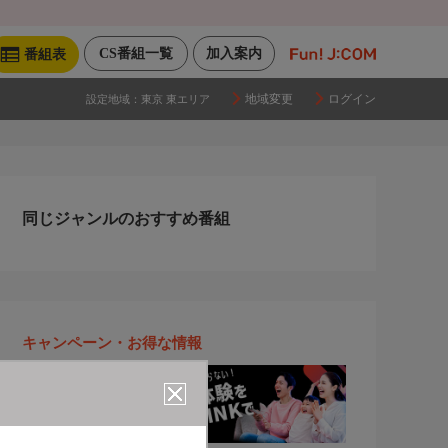
CS番組一覧
加入案内
番組表
地域変更
ログイン
設定地域：
東京 東エリア
同じジャンルのおすすめ番組
キャンペーン・お得な情報