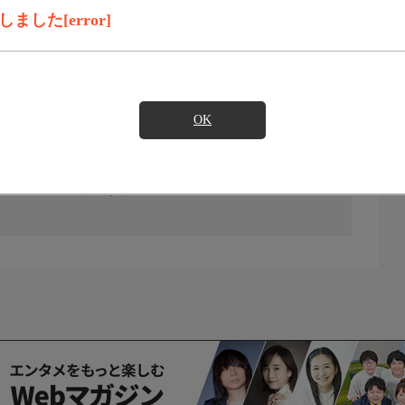
した[error]
OK
の放送予定はありません