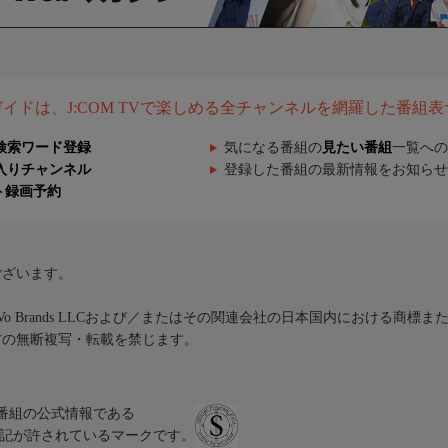
組ガイドは、J:COM TVで楽しめる全チャンネルを網羅した番組
検索ワード登録
気になる番組の
見たい番組
一覧への
入りチャンネル
登録した番組の最新情報をお知らせ
ト録画予約
ございます。
iVo Brands LLCおよび／またはその関連会社の日本国内における商標
材の無断複写・転載を禁じます。
、テレビ番組の公式情報である
スにのみ表記が許されているマークです。