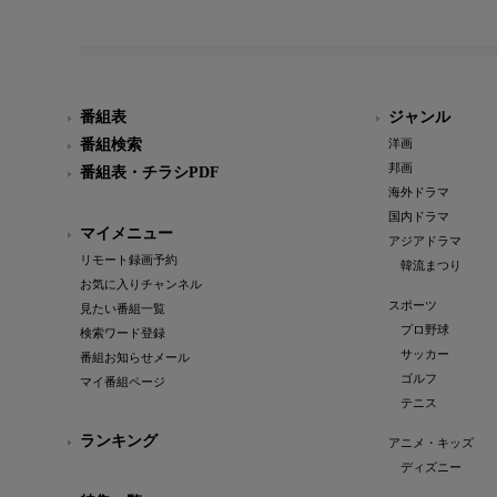
番組表
ジャンル
番組検索
洋画
邦画
番組表・チラシPDF
海外ドラマ
国内ドラマ
マイメニュー
アジアドラマ
リモート録画予約
韓流まつり
お気に入りチャンネル
スポーツ
見たい番組一覧
プロ野球
検索ワード登録
サッカー
番組お知らせメール
ゴルフ
マイ番組ページ
テニス
ランキング
アニメ・キッズ
ディズニー