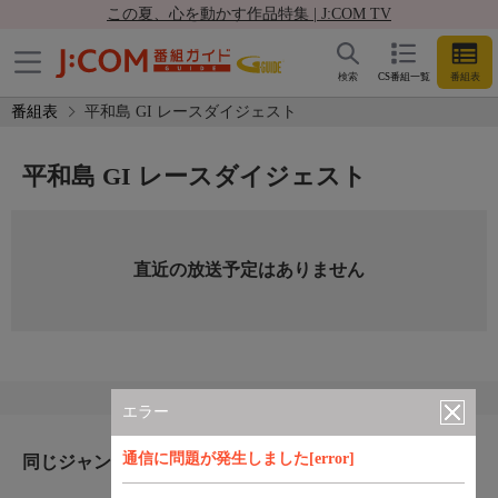
この夏、心を動かす作品特集 | J:COM TV
検索
CS番組一覧
番組表
番組表
平和島 GI レースダイジェスト
平和島 GI レースダイジェスト
直近の放送予定はありません
エラー
通信に問題が発生しました[error]
同じジャンルのおすすめ番組