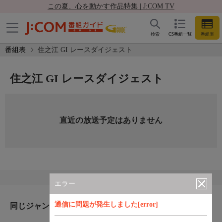
この夏、心を動かす作品特集 | J:COM TV
検索
CS番組一覧
番組表
番組表
住之江 GI レースダイジェスト
住之江 GI レースダイジェスト
直近の放送予定はありません
エラー
通信に問題が発生しました[error]
同じジャンルのおすすめ番組