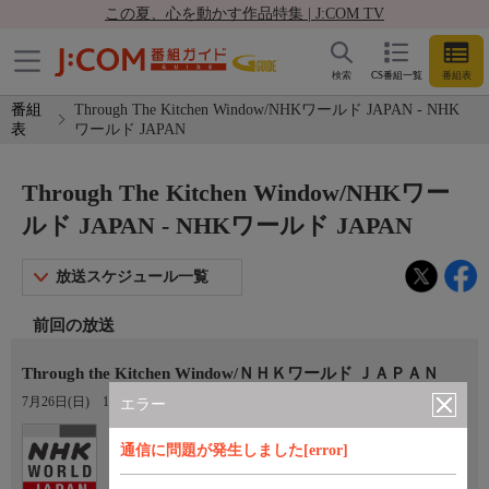
この夏、心を動かす作品特集 | J:COM TV
検索
CS番組一覧
番組表
番組
Through The Kitchen Window/NHKワールド JAPAN - NHK
表
ワールド JAPAN
Through The Kitchen Window/NHKワー
ルド JAPAN - NHKワールド JAPAN
放送スケジュール一覧
前回の放送
Through the Kitchen Window/ＮＨＫワールド ＪＡＰＡＮ
7月26日(日)
14:10〜14:25
エラー
Ch.307
通信に問題が発生しました[error]
NHKワールド JAPAN