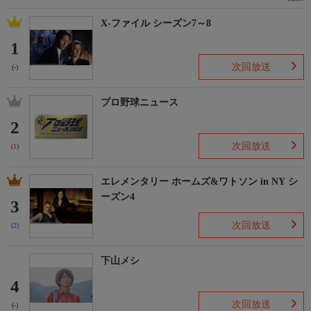
X-ファイル シーズン7～8
1
次回放送
(-)
プロ野球ニュース
2
次回放送
(1)
エレメンタリー ホームズ&ワトソン in NY シ
ーズン4
3
次回放送
(2)
下山メシ
4
次回放送
(-)