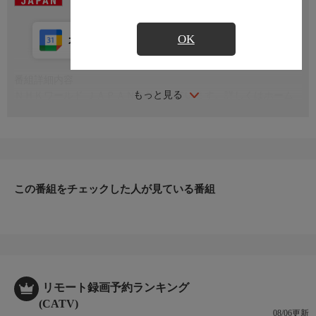
OK
カレンダー登録
アプリ視聴
放送中
番組詳細内容
もっと見る
ＮＨＫワールド ＪＡＰＡＮを放送しています。詳しくはホーム
ページをご覧ください。 nhk.jp/nhkworld
この番組をチェックした人が見ている番組
リモート録画予約ランキング
(CATV)
08/06更新