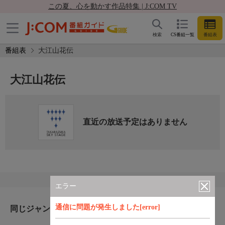
この夏、心を動かす作品特集 | J:COM TV
検索
CS番組一覧
番組表
番組表
大江山花伝
大江山花伝
直近の放送予定はありません
エラー
通信に問題が発生しました[error]
同じジャンルのおすすめ番組