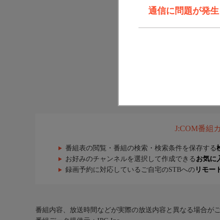
通信に問題が発生しま
J:COM番
番組表の閲覧・番組の検索・検索条件を保存する
お好みのチャンネルを選択して作成できる
お気に
録画予約に対応しているご自宅のSTBへの
リモー
番組内容、放送時間などが実際の放送内容と異なる場合が