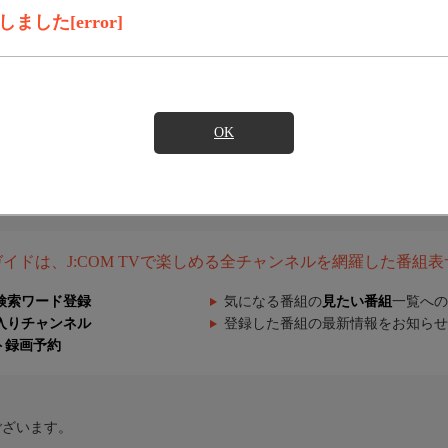
した[error]
OK
組ガイドは、J:COM TVで楽しめる全チャンネルを網羅した番組
検索ワード登録
気になる番組の
見たい番組
一覧への
入りチャンネル
登録した番組の最新情報をお知らせ
ト録画予約
ございます。