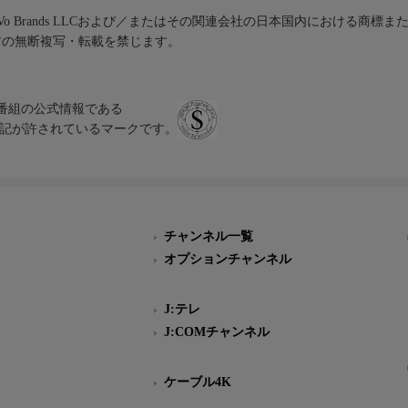
iVo Brands LLCおよび／またはその関連会社の日本国内における商標
材の無断複写・転載を禁じます。
、テレビ番組の公式情報である
スにのみ表記が許されているマークです。
チャンネル一覧
オプションチャンネル
J:テレ
J:COMチャンネル
ケーブル4K