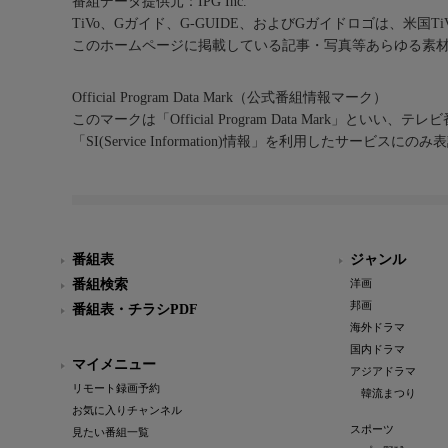
番組データ提供元：IPG Inc.
TiVo、Gガイド、G-GUIDE、およびGガイドロゴは、米国T
このホームページに掲載している記事・写真等あらゆる素
Official Program Data Mark（公式番組情報マーク）
このマークは「Official Program Data Mark」といい
「SI(Service Information)情報」を利用したサービ
番組表
ジャンル
番組検索
洋画
邦画
番組表・チラシPDF
海外ドラマ
国内ドラマ
マイメニュー
アジアドラマ
リモート録画予約
韓流まつり
お気に入りチャンネル
スポーツ
見たい番組一覧