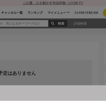
この夏、心を動かす作品特集 | J:COM TV
チャンネル一覧
ランキング
マイメニュー
J:COM STREAM
詳細検索
予定はありません