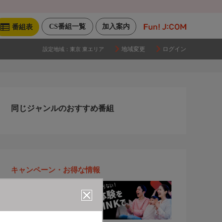
CS番組一覧
加入案内
番組表
地域変更
ログイン
設定地域：
東京 東エリア
同じジャンルのおすすめ番組
キャンペーン・お得な情報