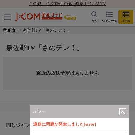
この夏、心を動かす作品特集 | J:COM TV
検索
CS番組一覧
番組表
番組表
泉佐野TV「さのテレ！」
泉佐野TV「さのテレ！」
直近の放送予定はありません
エラー
通信に問題が発生しました[error]
同じジャンルのおすすめ番組