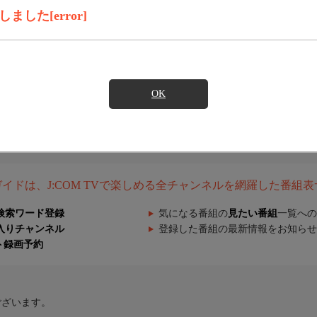
した[error]
OK
組ガイドは、J:COM TVで楽しめる全チャンネルを網羅した番組
検索ワード登録
気になる番組の
見たい番組
一覧への
入りチャンネル
登録した番組の最新情報をお知らせ
ト録画予約
ございます。