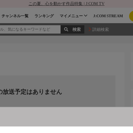
この夏、心を動かす作品特集 | J:COM TV
チャンネル一覧
ランキング
マイメニュー
J:COM STREAM
詳細検索
の放送予定はありません