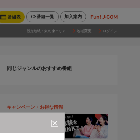
CS番組一覧
加入案内
番組表
地域変更
ログイン
設定地域：
東京 東エリア
同じジャンルのおすすめ番組
キャンペーン・お得な情報