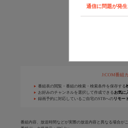
通信に問題が発生しま
J:COM番
番組表の閲覧・番組の検索・検索条件を保存する
お好みのチャンネルを選択して作成できる
お気に
録画予約に対応しているご自宅のSTBへの
リモー
番組内容、放送時間などが実際の放送内容と異なる場合が