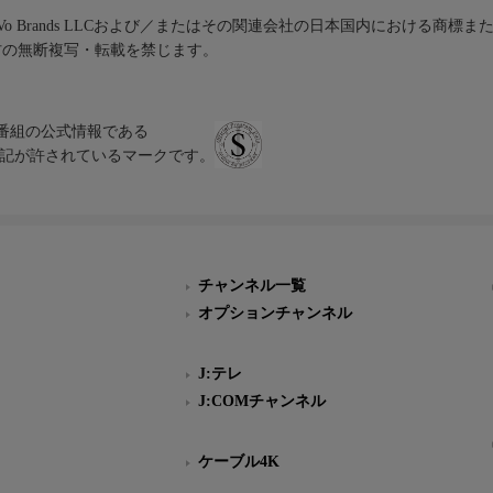
iVo Brands LLCおよび／またはその関連会社の日本国内における商標
材の無断複写・転載を禁じます。
、テレビ番組の公式情報である
スにのみ表記が許されているマークです。
チャンネル一覧
オプションチャンネル
J:テレ
J:COMチャンネル
ケーブル4K