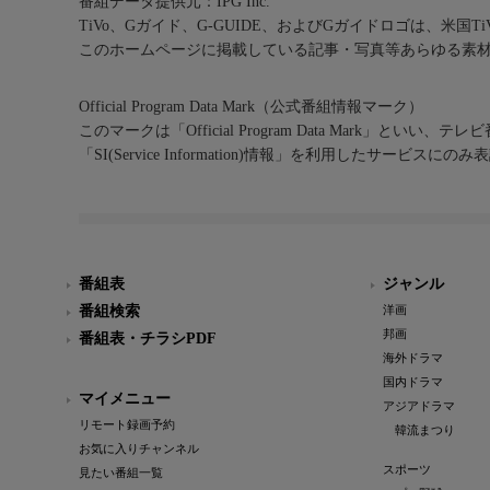
番組データ提供元：IPG Inc.
TiVo、Gガイド、G-GUIDE、およびGガイドロゴは、米国T
このホームページに掲載している記事・写真等あらゆる素
Official Program Data Mark（公式番組情報マーク）
このマークは「Official Program Data Mark」といい
「SI(Service Information)情報」を利用したサービ
番組表
ジャンル
番組検索
洋画
邦画
番組表・チラシPDF
海外ドラマ
国内ドラマ
マイメニュー
アジアドラマ
リモート録画予約
韓流まつり
お気に入りチャンネル
スポーツ
見たい番組一覧