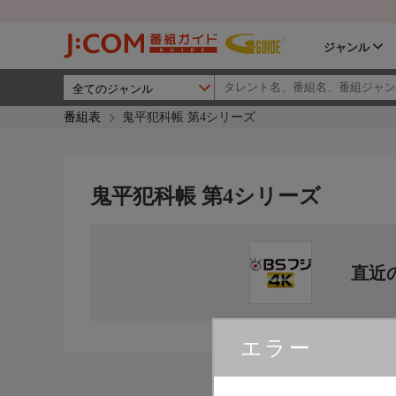
ジャンル
番組表
鬼平犯科帳 第4シリーズ
鬼平犯科帳 第4シリーズ
直近
エラー