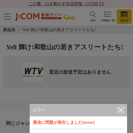
この夏、心を動かす作品特集 | J:COM TV
検索
CS番組一覧
番組表
番組表
Yell 輝け!和歌山の若きアスリートたち!
Yell 輝け!和歌山の若きアスリートたち!
直近の放送予定はありません
エラー
通信に問題が発生しました[error]
同じジャンルのおすすめ番組