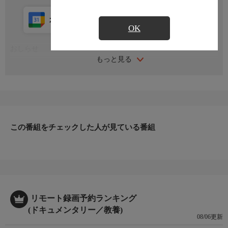
カレンダー登録
アプリ視聴
放送中
OK
おしらせ
もっと見る
番組内容
大迫力で迫る！新潟県の「長岡まつり大花火大会」 ▽臨場感あ
ふれる光と音の大スペクタクル ▽大型花火「尺玉」のオンパレ
ード ▽直径６５０ｍ、日本最大級の「正三尺玉」 ▽信濃川を
彩る名物花火、幅２キロの光のカーテン「フェニックス」 ▽日
この番組をチェックした人が見ている番組
本を代表する花火師も集結！レジェンドが打ち上げる「天地人花
火」＆「色の魔術師」のこん身の作も ▽最後は“光のメッセー
ジ”
出演者
リモート録画予約ランキング
(ドキュメンタリー／教養)
原作・脚本
08/06更新