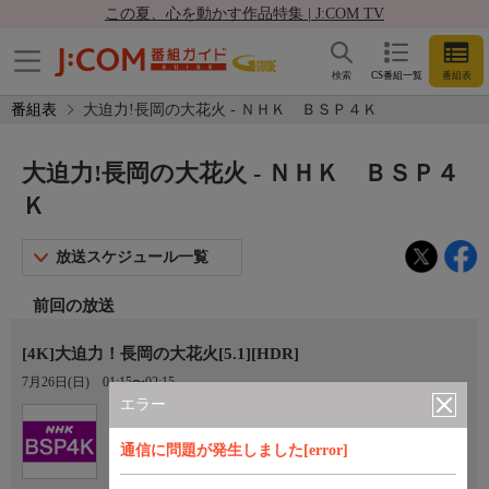
この夏、心を動かす作品特集 | J:COM TV
検索
CS番組一覧
番組表
番組表
大迫力!長岡の大花火 - ＮＨＫ ＢＳＰ４Ｋ
大迫力!長岡の大花火 - ＮＨＫ ＢＳＰ４
Ｋ
放送スケジュール一覧
前回の放送
[4K]大迫力！長岡の大花火[5.1][HDR]
7月26日(日)
01:15〜02:15
エラー
Ch.101
ＮＨＫ ＢＳＰ４Ｋ
通信に問題が発生しました[error]