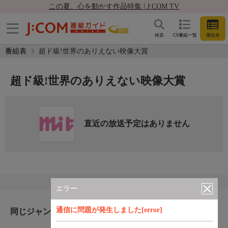
この夏、心を動かす作品特集 | J:COM TV
検索
CS番組一覧
番組表
番組表
超ド級!世界のありえない映像大賞
超ド級!世界のありえない映像大賞
直近の放送予定はありません
エラー
通信に問題が発生しました[error]
同じジャンルのおすすめ番組