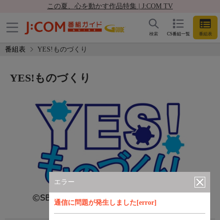
この夏、心を動かす作品特集 | J:COM TV
検索
CS番組一覧
番組表
番組表
YES!ものづくり
YES!ものづくり
エラー
通信に問題が発生しました[error]