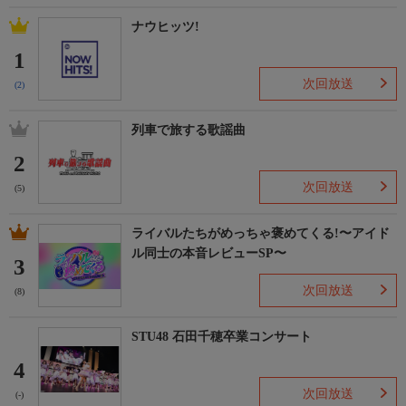
ナウヒッツ!
1
次回放送
(2)
列車で旅する歌謡曲
2
次回放送
(5)
ライバルたちがめっちゃ褒めてくる!〜アイド
ル同士の本音レビューSP〜
3
次回放送
(8)
STU48 石田千穂卒業コンサート
4
次回放送
(-)