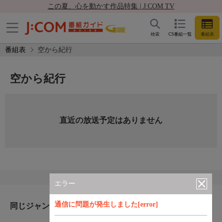
この夏、心を動かす作品特集 | J:COM TV
検索
CS番組一覧
番組表
番組表
空から紀行
空から紀行
直近の放送予定はありません
エラー
通信に問題が発生しました[error]
同じジャンルのおすすめ番組