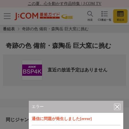
この夏、心を動かす作品特集 | J:COM TV
検索
CS番組一覧
番組表
番組表
奇跡の色 備前・森陶岳 巨大窯に挑む
奇跡の色 備前・森陶岳 巨大窯に挑む
直近の放送予定はありません
エラー
通信に問題が発生しました[error]
同じジャンルのおすすめ番組