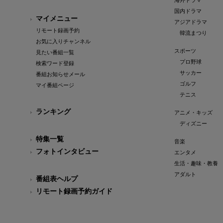
海外ドラマ
国内ドラマ
マイメニュー
アジアドラマ
リモート録画予約
韓流まつり
お気に入りチャンネル
スポーツ
見たい番組一覧
プロ野球
検索ワード登録
サッカー
番組お知らせメール
ゴルフ
マイ番組ページ
テニス
ランキング
アニメ・キッズ
ディズニー
特集一覧
音楽
フォトインタビュー
エンタメ
生活・趣味・教養
アダルト
番組表ヘルプ
リモート録画予約ガイド