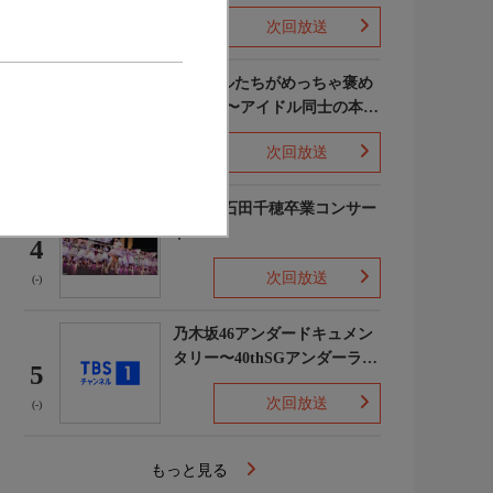
次回放送
(5)
ライバルたちがめっちゃ褒め
てくる!〜アイドル同士の本音
3
レビューSP〜
次回放送
(8)
STU48 石田千穂卒業コンサー
ト
4
次回放送
(-)
乃木坂46アンダードキュメン
タリー〜40thSGアンダーライ
5
ブ舞台裏〜
次回放送
(-)
もっと見る