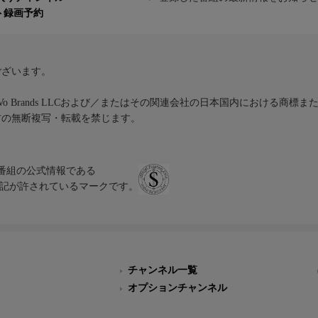
ト録画予約
ございます。
iVo Brands LLCおよび／またはその関連会社の日本国内における商標
材の無断複写・転載を禁じます。
、テレビ番組の公式情報である
スにのみ表記が許されているマークです。
チャンネル一覧
オプションチャンネル