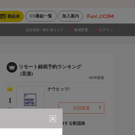
CS番組一覧
加入案内
番組表
地域変更
ログイン
設定地域：
東京 東エリア
リモート録画予約ランキング
(音楽)
08/06更新
ナウヒッツ!
1
次回放送
(2)
列車で旅する歌謡曲
2