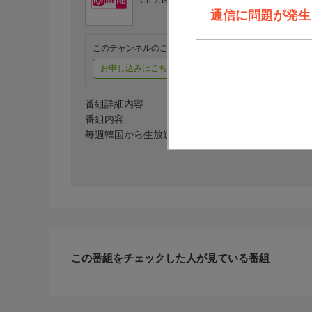
Ch.759
Mnet HD
通信に問題が発生しま
このチャンネルのご視聴には、オプションチャンネル(有料
お申し込みはこちら
ご利用料金はこちら
番組詳細内容
番組内容
毎週韓国から生放送でお届けしている「M COUNT
この番組をチェックした人が見ている番組