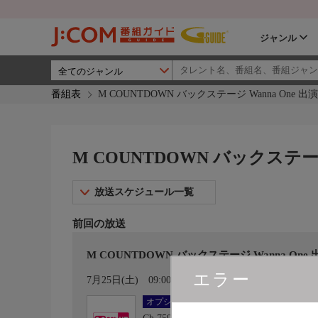
ジャンル
番組表
M COUNTDOWN バックステージ Wanna One 出演回 
M COUNTDOWN バックステージ W
放送スケジュール一覧
前回の放送
M COUNTDOWN バックステージ Wanna One 出演回
エラー
カレンダー登録
7月25日(土)
09:00〜10:00
オプション