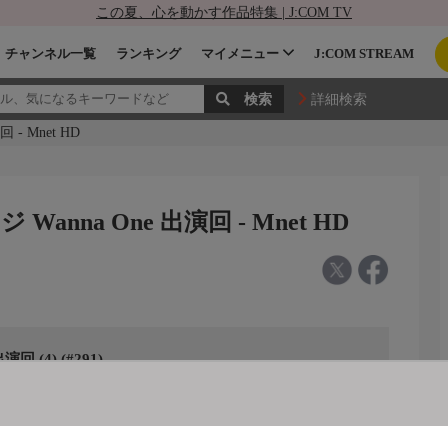
この夏、心を動かす作品特集 | J:COM TV
チャンネル一覧
ランキング
マイメニュー
J:COM STREAM
詳細検索
- Mnet HD
anna One 出演回 - Mnet HD
 (4) (#291)