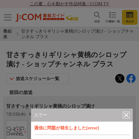
この夏、心を動かす作品特集 | J:COM TV
検索
CS番組一覧
番組表
番組
甘さすっきりギリシャ黄桃のシロップ漬け - ショップチャ
表
ンネル プラス
甘さすっきりギリシャ黄桃のシロップ
漬け - ショップチャンネル プラス
放送スケジュール一覧
前回の放送
甘さすっきりギリシャ黄桃のシロップ漬け
7月22日(水)
03:30〜04:00
エラー
Ch.204
通信に問題が発生しました[error]
ショップチャンネル プラス