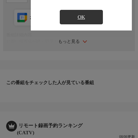
OK
カレンダー登録
アプリ視聴
放送中
番組詳細内容
もっと見る
お買い得商品が続々登場！！
※番組および商品内容に変更が生じる場合もございます。
この番組をチェックした人が見ている番組
リモート録画予約ランキング
(CATV)
08/06更新