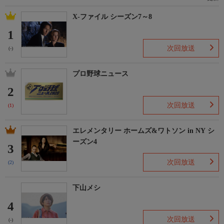
X-ファイル シーズン7～8
1
次回放送
(-)
プロ野球ニュース
2
次回放送
(1)
エレメンタリー ホームズ&ワトソン in NY シ
ーズン4
3
次回放送
(2)
下山メシ
4
次回放送
(-)