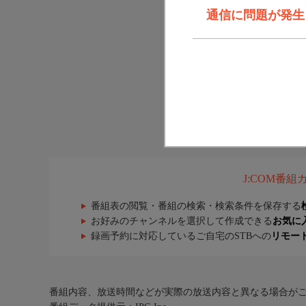
通信に問題が発生しま
J:COM番
番組表の閲覧・番組の検索・検索条件を保存する
お好みのチャンネルを選択して作成できる
お気に
録画予約に対応しているご自宅のSTBへの
リモー
番組内容、放送時間などが実際の放送内容と異なる場合が