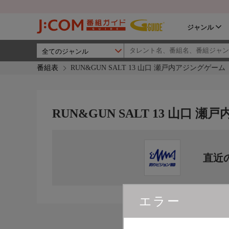
ジャンル
番組表
RUN&GUN SALT 13 山口 瀬戸内アジングゲーム
RUN&GUN SALT 13 山口 
直近
エラー