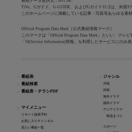
番組データ提供元：IPG Inc.
TiVo、Gガイド、G-GUIDE、およびGガイドロゴは、米国T
このホームページに掲載している記事・写真等あらゆる素
Official Program Data Mark（公式番組情報マーク）
このマークは「Official Program Data Mark」といい
「SI(Service Information)情報」を利用したサービ
番組表
ジャンル
番組検索
洋画
邦画
番組表・チラシPDF
海外ドラマ
国内ドラマ
マイメニュー
アジアドラマ
リモート録画予約
韓流まつり
お気に入りチャンネル
スポーツ
見たい番組一覧