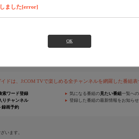
した[error]
OK
組ガイドは、J:COM TVで楽しめる全チャンネルを網羅した番組
検索ワード登録
気になる番組の
見たい番組
一覧への
入りチャンネル
登録した番組の最新情報をお知らせ
ト録画予約
ございます。