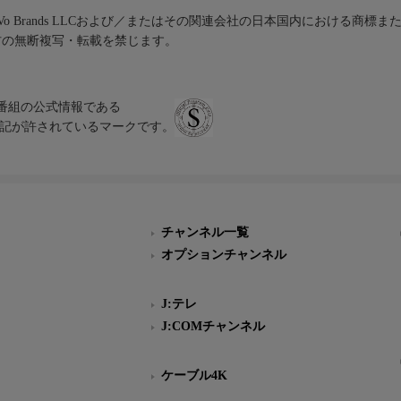
iVo Brands LLCおよび／またはその関連会社の日本国内における商標
材の無断複写・転載を禁じます。
、テレビ番組の公式情報である
スにのみ表記が許されているマークです。
チャンネル一覧
オプションチャンネル
J:テレ
J:COMチャンネル
ケーブル4K