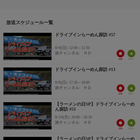
て愉快なナレーションで旅します。
番組の主人公は中年男の「俺」旅の相棒である旧型ジムニーで日
本全国、うまいらーめんを求めて走り回る。１話につき２軒のド
放送スケジュール一覧
ライブインを訪問。更に変わった観光スポットにも立ち寄り、
様々な発見や出会いも楽しむ！＃５７ オン・ザ・長崎ロード３
ドライブインらーめん探訪 #57
番組内容 2/2
俺の長崎らーめん旅 第３弾
8/9(日)
12:00～12:30
平戸市の「ドライブイン峠」は平戸ちゃんぽんの他に江戸前寿司
旅チャンネル ＨＤ
も味わえるドライブイン。東彼杵郡川棚町にある「展望台ドライ
ブイン」はテーマパークや空港にも近い人気のドライブイン、こ
ドライブインらーめん探訪 #13
ちらで札幌みそラーメンをいただく。
8/9(日)
17:30～18:00
旅チャンネル ＨＤ
【ラーメンの日SP】ドライブインらーめ
ん探訪 #51
8/10(月)
20:00～20:30
旅チャンネル ＨＤ
【ラーメンの日SP】ドライブインらーめ