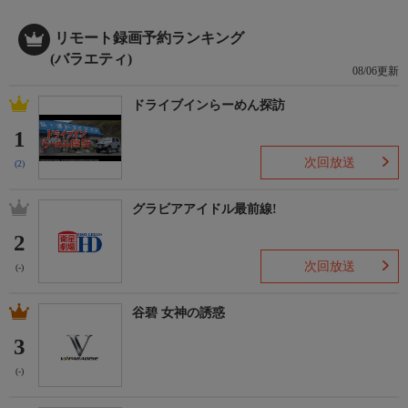
リモート録画予約ランキング
(バラエティ)
08/06更新
ドライブインらーめん探訪
1
次回放送
(2)
グラビアアイドル最前線!
2
次回放送
(-)
谷碧 女神の誘惑
3
(-)