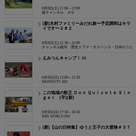
8月8日(土) 21:00～22:00
旅チャンネル ＨＤ
[新]木村ファミリーみだれ旅〜予定調和はキラ
イです〜２＃２
8月8日(土) 21:30～22:00
チャンネル銀河 歴史ドラマ・サスペンス・日本のうた
えみつんキャンプ！ #1
8月9日(日) 12:00～12:30
MONDOTV HD
この地域の歌王 Ｄｏｎ Ｑｕｉｘｏｔｅ Ｓｉｎ
ｇｅｒ [字][新]
8月9日(日) 17:50～18:50
KBS WORLD HD
[新]【山の日特集】ゆうと王子の大冒険＃３７