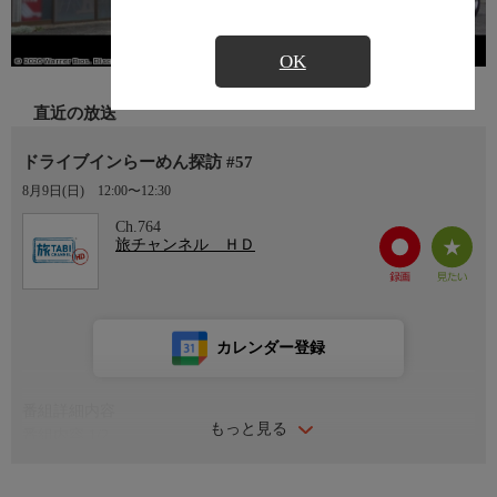
OK
直近の放送
ドライブインらーめん探訪 #57
8月9日(日)
12:00〜12:30
Ch.764
旅チャンネル ＨＤ
カレンダー登録
番組詳細内容
もっと見る
番組内容 1/2
日本各地で今も愛されるドライブインのラーメンを日本を代表す
る演技派俳優・佐藤二朗がラーメンをこよなく愛する「俺」とし